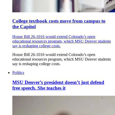
College textbook costs move from campus to
the Capitol
House Bill 26-1016 would extend Colorado’s open
educational resources program, which MSU Denver students
say is reshaping college costs.
House Bill 26-1016 would extend Colorado’s open
educational resources program, which MSU Denver students
say is reshaping college costs.
Politics
MSU Denver’s president doesn’t just defend
free speech. She teaches it