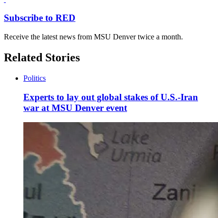
Subscribe to RED
Receive the latest news from MSU Denver twice a month.
Related Stories
Politics
Experts to lay out global stakes of U.S.-Iran
war at MSU Denver event