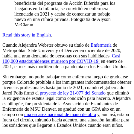
beneficiaria del programa de Acción Diferida para los
Llegados en la Infancia, se convirtió en enfermera
licenciada en 2021 y acaba de comenzar un trabajo
nuevo en una clínica privada. Fotografía de Alyson
McClaran.
Read this story in English
.
Cuando Alejandra Webster obtuvo su título de
Enfermería
de
Metropolitan State University of Denver en diciembre de 2020,
había una gran demanda de personas con sus habilidades.
Casi
100,000 estadounidenses murieron por COVID-19
en enero de
2021, el mes más mortífero de la pandemia en los Estados Unidos.
Sin embargo, no pudo trabajar como enfermera luego de graduarse
porque Colorado prohibía a los inmigrantes indocumentados obtener
licencias profesionales hasta junio de 2021, cuando el gobernador
Jared Polis firmó el
proyecto de ley 21-077 del Senado
que eliminó
la exigencia de estatus legal como condición para hacerlo. Alejandra
es bilingüe, fue presidenta de la Asociación de Estudiantes de
Enfermería de MSU Denver, se graduó con un GPA alto en un
campo con
una escasez nacional de mano de obra
y, aun así, estaba
fuera del círculo, mirando hacia adentro, una situación familiar para
los soñadores que llegaron a Estados Unidos cuando eran niños.