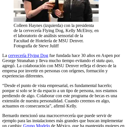
Colleen Haynes (izquierda) con la presidenta
de la cervecería Flying Dog, Kelly McElroy, en
el laboratorio de análisis sensorial de la
Facultad de Hotelería de MSU Denver.
Fotografía de Steve Juliff
La
cervecería Flying Dog
fue fundada hace 30 años en Aspen por
George Stranahan y lleva mucho tiempo evitando el
statu quo
,
agregó. La colaboración con MSU Denver refleja el deseo de la
empresa por invertir en personas con orígenes, formación y
experiencias diferentes.
“Desde el punto de vista empresarial, es fundamental hacerlo;
porque si solo se le da espacio a un tipo de persona, nos estamos
perdiendo de algo. Colaborar con este programa de becas es una
extensión de nuestra personalidad. Cuando creemos en algo,
actuamos en consecuencia”, afirmó Kelly.
Bernardo mencionó una macrocervecería que puede servir de
ejemplo para las instalaciones más grandes que buscan implementar
un cambio:
Grupo Modelo
de México, que ha mantenido mujeres en