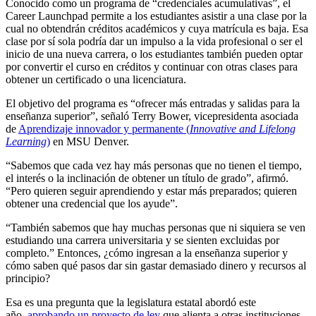
Conocido como un programa de “credenciales acumulativas”, el
Career Launchpad permite a los estudiantes asistir a una clase por la
cual no obtendrán créditos académicos y cuya matrícula es baja. Esa
clase por sí sola podría dar un impulso a la vida profesional o ser el
inicio de una nueva carrera, o los estudiantes también pueden optar
por convertir el curso en créditos y continuar con otras clases para
obtener un certificado o una licenciatura.
El objetivo del programa es “ofrecer más entradas y salidas para la
enseñanza superior”, señaló Terry Bower, vicepresidenta asociada
de
Aprendizaje innovador y permanente (
Innovative and Lifelong
Learning
)
en MSU Denver.
“Sabemos que cada vez hay más personas que no tienen el tiempo,
el interés o la inclinación de obtener un título de grado”, afirmó.
“Pero quieren seguir aprendiendo y estar más preparados; quieren
obtener una credencial que los ayude”.
“También sabemos que hay muchas personas que ni siquiera se ven
estudiando una carrera universitaria y se sienten excluidas por
completo.” Entonces, ¿cómo ingresan a la enseñanza superior y
cómo saben qué pasos dar sin gastar demasiado dinero y recursos al
principio?
Esa es una pregunta que la legislatura estatal abordó este
año,
aprobando un proyecto de ley
que alienta a otras instituciones