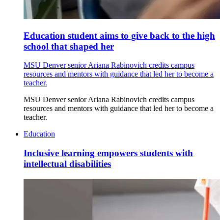
Education student aims to give back to the high
school that shaped her
MSU Denver senior Ariana Rabinovich credits campus
resources and mentors with guidance that led her to become a
teacher.
MSU Denver senior Ariana Rabinovich credits campus
resources and mentors with guidance that led her to become a
teacher.
Education
Inclusive learning empowers students with
intellectual disabilities