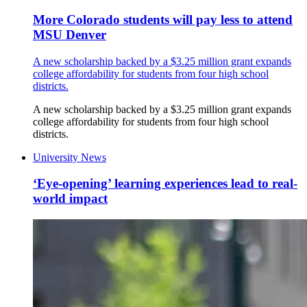
More Colorado students will pay less to attend
MSU Denver
A new scholarship backed by a $3.25 million grant expands
college affordability for students from four high school
districts.
A new scholarship backed by a $3.25 million grant expands
college affordability for students from four high school
districts.
University News
‘Eye-opening’ learning experiences lead to real-
world impact